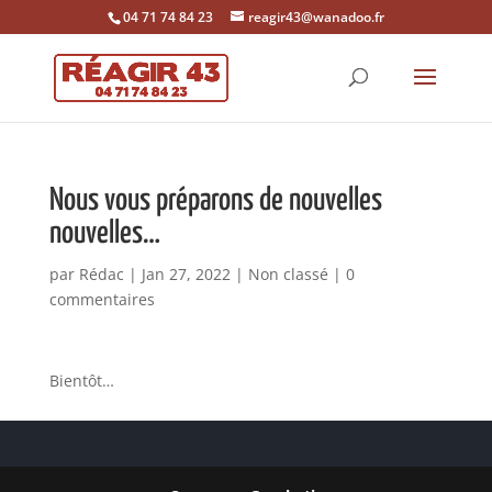
04 71 74 84 23
reagir43@wanadoo.fr
Nous vous préparons de nouvelles
nouvelles…
par
Rédac
|
Jan 27, 2022
|
Non classé
|
0
commentaires
Bientôt…