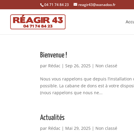
04 71 74 84 23
reagir43@wanadoo.fr
Accu
Bienvenue !
par
Rédac
|
Sep 26, 2025
|
Non classé
Nous vous rappelons que depuis l’installation 
possible. La cabane de dons est à votre disposi
(nous rappelons que nous ne...
Actualités
par
Rédac
|
Mai 29, 2025
|
Non classé