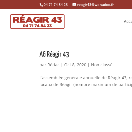
04 71 74 84 23
reagir43@wanadoo.fr
Accu
AG Réagir 43
par
Rédac
|
Oct 8, 2020
|
Non classé
L’assemblée générale annuelle de Réagir 43, ret
locaux de Réagir (nombre maximum de participan