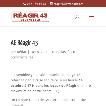
04 71 74 84 23
reagir43@wanadoo.fr
AG Réagir 43
par
Rédac
|
Oct 8, 2020
|
Non classé
|
0
commentaires
L’assemblée générale annuelle de Réagir 43,
retardée par la crise sanitaire, aura lieu le
14
octobre à 17 H dans les locaux de Réagir
(nombre
maximum de participants : 30).
Un compte-rendu de l’AG sera publié sur le site
internet.