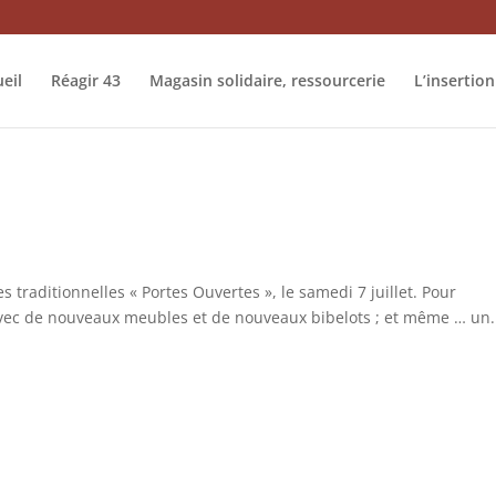
eil
Réagir 43
Magasin solidaire, ressourcerie
L’insertion
c les traditionnelles « Portes Ouvertes », le samedi 7 juillet. Pour
 avec de nouveaux meubles et de nouveaux bibelots ; et même … un.